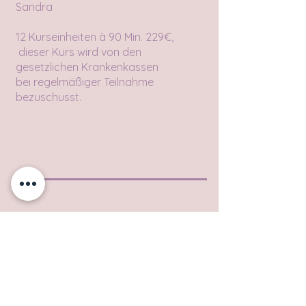
Sandra
12 Kurseinheiten à 90 Min. 229€,
dieser Kurs wird von den
gesetzlichen Krankenkassen
bei regelmäßiger Teilnahme
bezuschusst.
Yin/Restorative Yoga
In lang gehaltenen Asanas wird
dein Faszien- und Bindegewebe
intensiv, aber passiv gedehnt.
Auf körperlicher Ebene geht es
darum Regenerationsprozesse