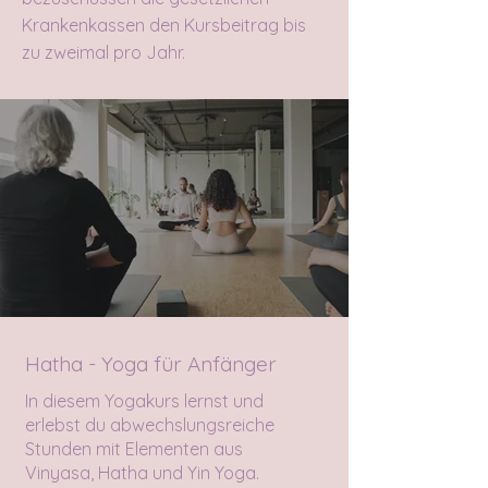
Krankenkassen den Kursbeitrag bis
zu zweimal pro Jahr.
Hatha - Yoga für Anfänger
In diesem Yogakurs lernst und
erlebst du abwechslungsreiche
Stunden mit Elementen aus
Vinyasa, Hatha und Yin Yoga.